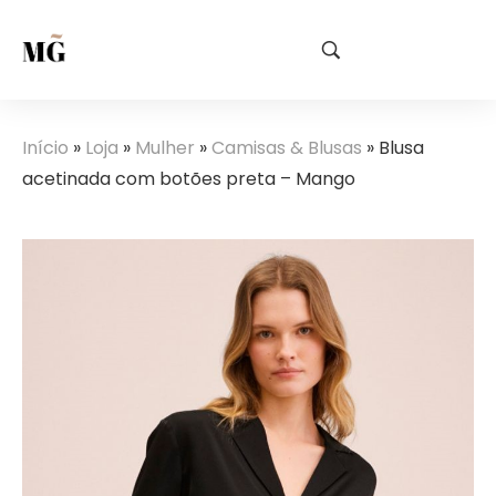
Início
»
Loja
»
Mulher
»
Camisas & Blusas
»
Blusa
acetinada com botões preta – Mango