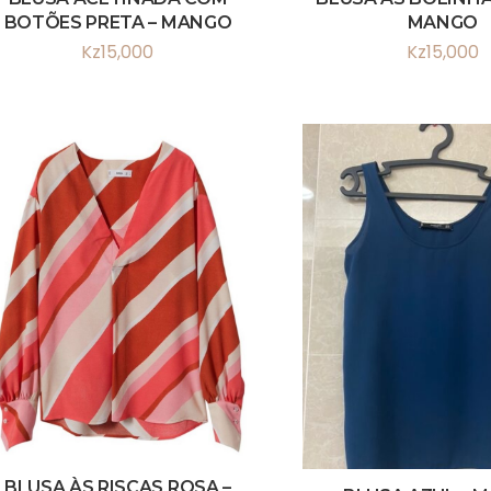
BOTÕES PRETA – MANGO
MANGO
Kz
15,000
Kz
15,000
BLUSA ÀS RISCAS ROSA –