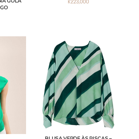
NA GOLA
Kz
23,000
NGO
BLUSA VERDE ÀS RISCAS –