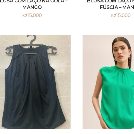
LUSA COM LAÇO NA GOLA –
BLUSA COM LAÇO 
MANGO
FÚSCIA – MA
Kz
15,000
Kz
15,000