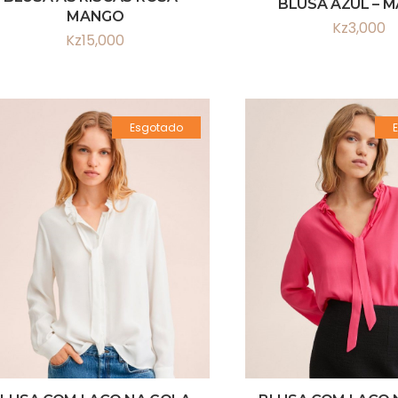
BLUSA AZUL – 
MANGO
Kz
3,000
Kz
15,000
Esgotado