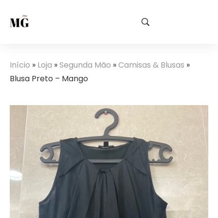
Início
»
Loja
»
Segunda Mão
»
Camisas & Blusas
»
Blusa Preto – Mango