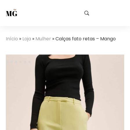
Início
»
Loja
»
Mulher
»
Calças fato retas – Mango