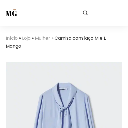
Início
»
Loja
»
Mulher
»
Camisa com laço M e L –
Mango