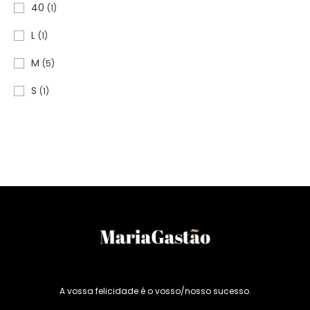
40
(1)
L
(1)
M
(5)
S
(1)
A vossa felicidade é o vosso/nosso sucesso.