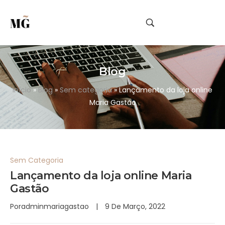
Blog
Início
»
Blog
»
Sem categoria
»
Lançamento da loja online
Maria Gastão
Sem Categoria
Lançamento da loja online Maria
Gastão
Por
Adminmariagastao
9 De Março, 2022